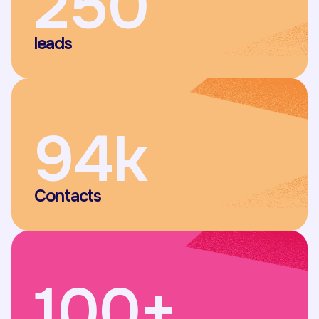
250
leads
94k
Contacts
100+