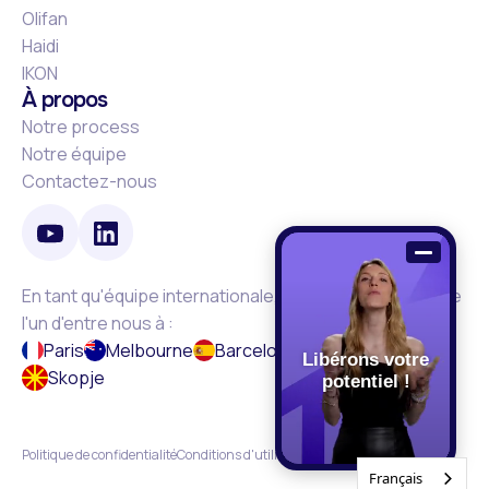
Olifan
Haidi
IKON
À propos
Notre process
Notre équipe
Contactez-nous
En tant qu'équipe internationale, vous verrez peut-être
l'un d'entre nous à :
Paris
Melbourne
Barcelone
Lausanne
Libérons votre
Skopje
potentiel !
Politique de confidentialité
Conditions d'utilisation
Français